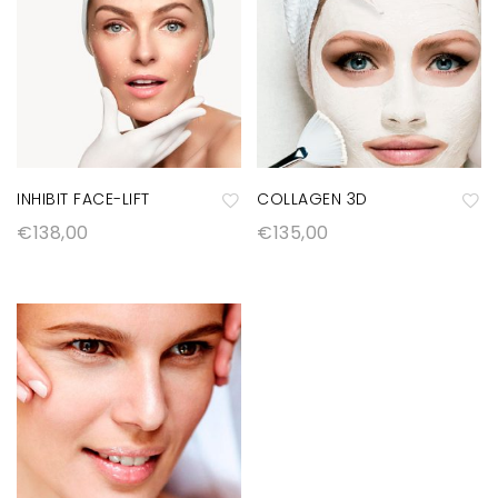
INHIBIT FACE-LIFT
COLLAGEN 3D
€
138,00
€
135,00
A
A
ñ
ñ
a
a
di
di
r
r
a
a
la
la
lis
lis