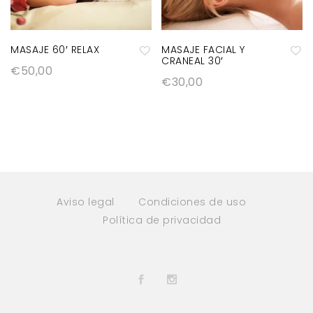
ta
ta
d
d
e
e
MASAJE 60′ RELAX
MASAJE FACIAL Y
CRANEAL 30′
d
d
€
50,00
A
A
€
30,00
e
e
ñ
ñ
s
s
a
a
e
e
di
di
o
o
r
r
s
s
a
a
la
la
Aviso legal
Condiciones de uso
Política de privacidad
lis
lis
ta
ta
d
d
e
e
d
d