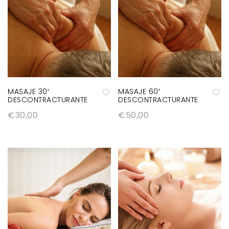
MASAJE 30′
MASAJE 60′
DESCONTRACTURANTE
DESCONTRACTURANTE
A
A
€
30,00
€
50,00
ñ
ñ
a
a
di
di
r
r
a
a
la
la
lis
lis