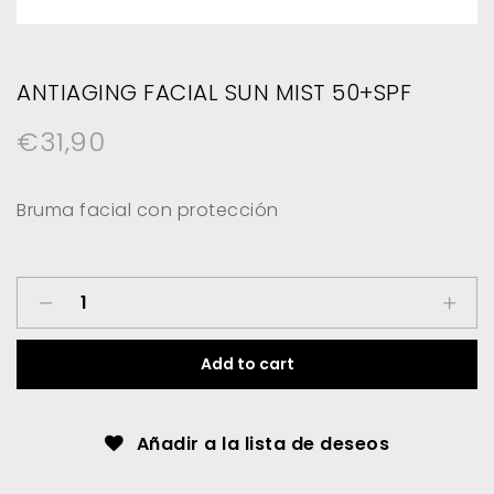
ANTIAGING FACIAL SUN MIST 50+SPF
€
31,90
Bruma facial con protección
Antiaging
facial
sun
Add to cart
mist
50+SPF
Añadir a la lista de deseos
quantity