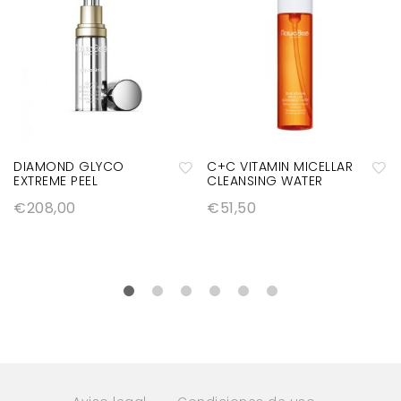
DIAMOND GLYCO
C+C VITAMIN MICELLAR
EXTREME PEEL
CLEANSING WATER
A
A
€
208,00
€
51,50
ñ
ñ
a
a
di
di
r
r
a
a
la
la
lis
lis