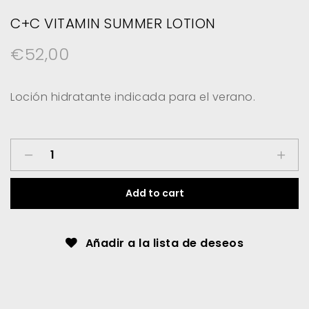
C+C VITAMIN SUMMER LOTION
€
52,00
Loción hidratante indicada para el verano.
C+C
Vitamin
Summer
Add to cart
Lotion
quantity
Añadir a la lista de deseos