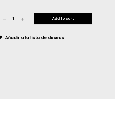
Ritual
Add to cart
Je
t'aime
Añadir a la lista de deseos
quantity