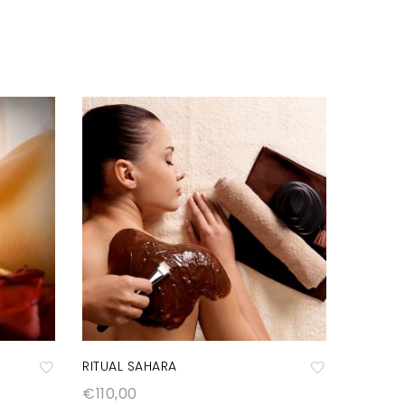
RITUAL SAHARA
RITUAL 
€
110,00
€
110,0
A
A