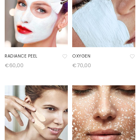
RADIANCE PEEL
OXYGEN
€
60,00
€
70,00
A
A
ñ
ñ
a
a
di
di
r
r
a
a
la
la
lis
lis