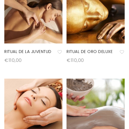
RITUAL DE LA JUVENTUD
RITUAL DE ORO DELUXE
€
110,00
€
110,00
A
A
ñ
ñ
a
a
di
di
r
r
a
a
la
la
lis
lis