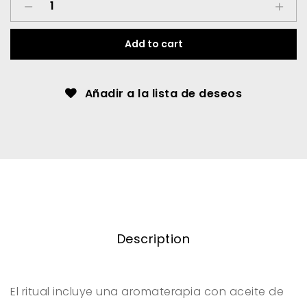
rosa
de
Add to cart
damasco
quantity
Añadir a la lista de deseos
Description
El ritual incluye una aromaterapia con aceite de