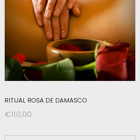
RITUAL ROSA DE DAMASCO
€
110,00
Ritual