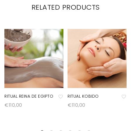
RELATED PRODUCTS
RITUAL REINA DE EGIPTO
RITUAL KOBIDO
€
110,00
€
110,00
A
A
ñ
ñ
a
a