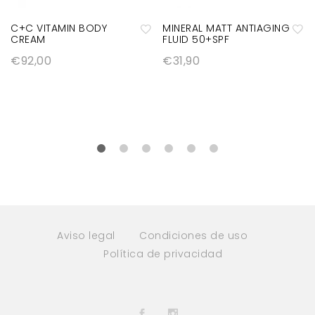
C+C VITAMIN BODY
MINERAL MATT ANTIAGING
CREAM
FLUID 50+SPF
A
A
€
92,00
€
31,90
ñ
ñ
a
a
di
di
r
r
a
a
la
la
lis
lis
ta
ta
Aviso legal
Condiciones de uso
d
d
Política de privacidad
e
e
d
d
e
e